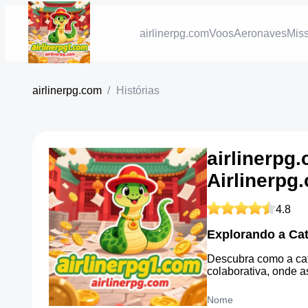
airlinerpg.com
Voos
Aeronaves
Mis
airlinerpg.com
Histórias
airlinerpg
Airlinerpg
4.8
Explorando a Cat
Descubra como a cate
colaborativa, onde 
Nome