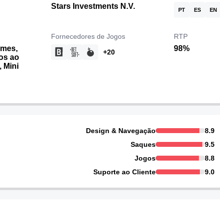
Stars Investments N.V.
PT
ES
EN
Fornecedores de Jogos
RTP
ames,
98%
+20
gos ao
 Mini
Design & Navegação
8.9
Saques
9.5
Jogos
8.8
Suporte ao Cliente
9.0