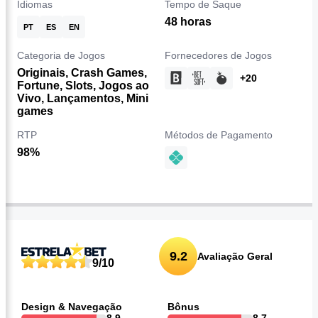
Idiomas
Tempo de Saque
48 horas
PT
ES
EN
Categoria de Jogos
Fornecedores de Jogos
Originais, Crash Games,
+20
Fortune, Slots, Jogos ao
Vivo, Lançamentos, Mini
games
RTP
Métodos de Pagamento
98%
Avaliação geral Aeronaves
9.2
Avaliação Geral
9/10
Design & Navegação
Bônus